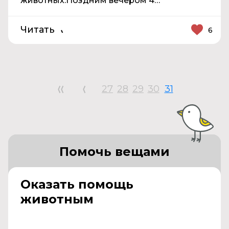
животных.Поздним вечером 4…
Читать
6
27
28
29
30
31
Помочь вещами
Оказать помощь
животным