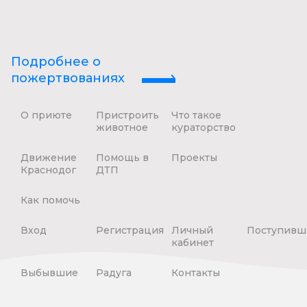
Подробнее о
пожертвованиях
О приюте
Пристроить
Что такое
животное
кураторство
Движение
Помощь в
Проекты
Краснодог
ДТП
Как помочь
Вход
Регистрация
Личный
Поступивш
кабинет
Выбывшие
Радуга
Контакты