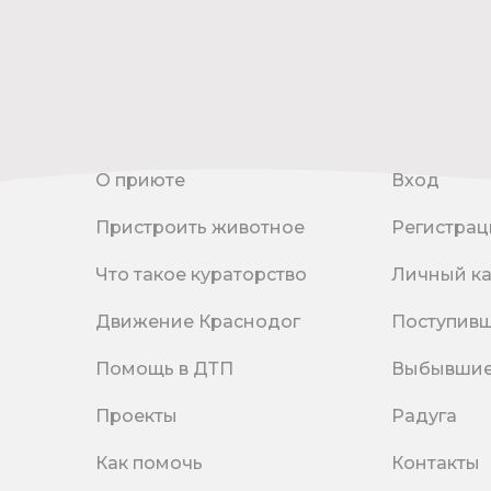
О приюте
Вход
Пристроить животное
Регистрац
Что такое кураторство
Личный к
Движение Краснодог
Поступив
Помощь в ДТП
Выбывши
Проекты
Радуга
Как помочь
Контакты