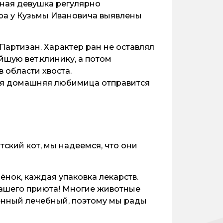
шная девушка регулярно
тра у Кузьмы Ивановича выявлены
артизан. Характер ран не оставлял
шую вет.клинику, а потом
 области хвоста.
емя домашняя любимица отправится
тский кот, мы надеемся, что они
нок, каждая упаковка лекарств.
нашего приюта! Многие животные
енный лечебный, поэтому мы рады