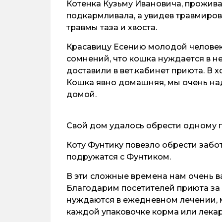
Котенка Кузьму Ивановича, прожив
подкармливала, а увидев травмиров
травмы таза и хвоста.
Красавицу Есению молодой человек 
сомнений, что кошка нуждается в н
доставили в вет.кабинет приюта. В 
Кошка явно домашняя, мы очень над
домой.
Свой дом удалось обрести одному 
Коту Фунтику повезло обрести забот
подружатся с Фунтиком.
В эти сложные времена нам очень в
Благодарим посетителей приюта за
нуждаются в ежедневном лечении, 
каждой упаковочке корма или лекар