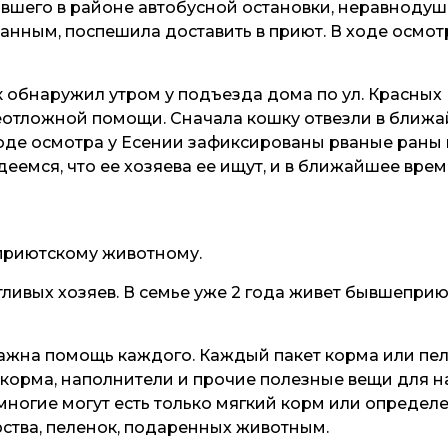
авшего в районе автобусной остановки, неравноду
анным, поспешила доставить в приют. В ходе осмо
обнаружил утром у подъезда дома по ул. Красных П
еотложной помощи. Сначала кошку отвезли в ближай
ходе осмотра у Есении зафиксированы рваные раны в
еемся, что ее хозяева ее ищут, и в ближайшее вр
приютскому животному.
ливых хозяев. В семье уже 2 года живет бывшеприю
ажна помощь каждого. Каждый пакет корма или пелё
 корма, наполнители и прочие полезные вещи для 
многие могут есть только мягкий корм или определ
ства, пеленок, подаренных животным.