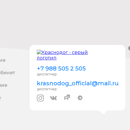
ия
+7 988 505 2 505
абинет
диспетчер
krasnodog_official@mail.ru
шие
диспетчер
е