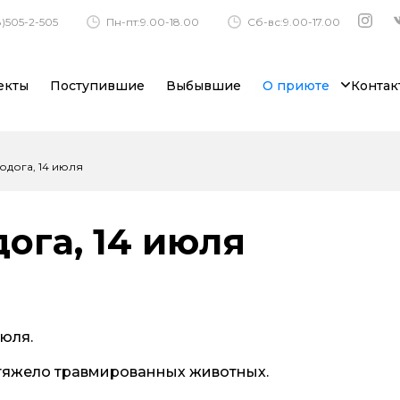
)505-2-505
Пн-пт:9.00-18.00
Сб-вс:9.00-17.00
екты
Поступившие
Выбывшие
О приюте
Контак
одога, 14 июля
ога, 14 июля
июля.
 тяжело травмированных животных.