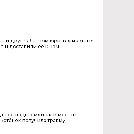
 ее и других беспризорных животных
 и доставили ее к нам.
 где ее подкармливали местные
 котёнок получила травму.