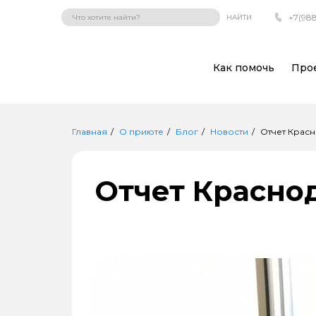
+7(988
НАЙТИ
Как помочь
Про
Главная
О приюте
Блог
Новости
Отчет Красн
Отчет Краснод