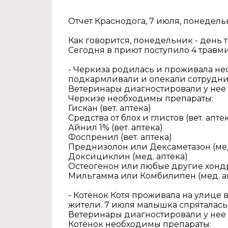
Отчет Краснодога, 7 июля, понедель
Как говорится, понедельник - день т
Сегодня в приют поступило 4 трав
- Черкиза родилась и проживала не
подкармливали и опекали сотрудник
Ветеринары диагностировали у нее 
Черкизе необходимы препараты:
Гискан (вет. аптека)
Средства от блох и глистов (вет. апте
Айнил 1% (вет. аптека)
Фоспренил (вет. аптека)
Преднизолон или Дексаметазон (мед
Доксициклин (мед. аптека)
Остеогенон или любые другие хондр
Мильгамма или Комбилипен (мед. апте
- Котёнок Котя проживала на улице
жители. 7 июля малышка спряталась 
Ветеринары диагностировали у нее
Котёнок необходимы препараты: