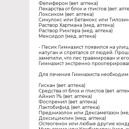
Фелиферон (вет. аптека)
Лекарства от блох и глистов (вет. апт
Локсиком (вет. аптека)
Синулокс или Бетамокс или Тилозин 
Раствор Хартмана (мед. аптека)
Раствор Рингера (мед. аптека)
Мексидол (мед. аптека)
- Песик Гимназист появился на ули
напуган и спрятался от людей. Про
заметили, что пес травмирован и ег
Гимназист экстренно прооперировал
Для лечения Гимназиста необходим
Гискан (вет. аптека)
Средства от блох и глистов (вет. апте
Айнил 1% (вет. аптека)
Фоспренил (вет. аптека)
Лактобифид (вет. аптека)
Преднизолон или Дексаметазон (мед
Доксициклин (мед. аптека)
Остеогенон или любые другие хондр