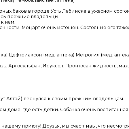
ка), Гемобаланс (вет. аптека)
рных баков в городе Усть Лабинске в ужасном состо
лись прежние владельцы.
к нам.
чности. Моцарт очень истощен. Состояние его тяже
тека) Цефтриаксон (мед. аптека) Метрогил (мед. аптек
, Аргосульфан, Ируксол, Пронтосан жидкость, мазь
овут Алтай) вернулся к своим прежним владельцам.
ном доме, где есть детки. Собачка очень воспитанная
нашему приюту! Друзья, мы счастливы, что несмотря 