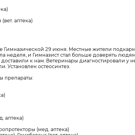
ека)
(вет. аптека)
це Гимназической 29 июня. Местные жители подкарм
шла неделя, и Гимназист стал больше доверять люд
о доставили к нам. Ветеринары диагностировали у н
и. Установлен остеосинтез.
ы препараты:
ка)
. аптека)
опротекторы (мед. аптека)