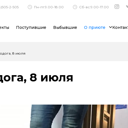
)505-2-505
Пн-пт:9.00-18.00
Сб-вс:9.00-17.00
екты
Поступившие
Выбывшие
О приюте
Контак
одога, 8 июля
ога, 8 июля