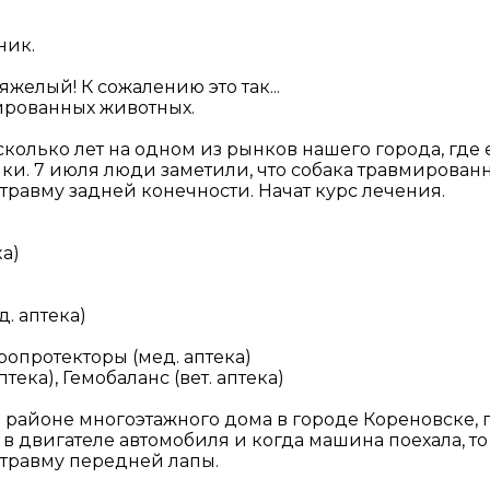
ник.
яжелый! К сожалению это так...
мированных животных.
сколько лет на одном из рынков нашего города, где
и. 7 июля люди заметили, что собака травмированна
травму задней конечности. Начат курс лечения.
ка)
. аптека)
опротекторы (мед. аптека)
ка), Гемобаланс (вет. аптека)
 в районе многоэтажного дома в городе Кореновске,
в двигателе автомобиля и когда машина поехала, то
 травму передней лапы.