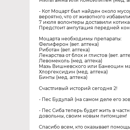
Мильгамма или Комбилипен (мед. апте
- Кот Моцарт был найден около мусо
вероятно, что от животного избави
7 июля волонтеры доставили котика 
Предстоит ампутация передней коне
Моцарта необходимы препараты:
Фелиферон (вет. аптека)
Риботан (вет. аптека)
Лекарства от блох и глистов (вет. ап
Левомеколь (мед. аптека)
Мазь Вишневского или Банеоцин мазь
Хлоргексидин (мед. аптека)
Бинты (мед. аптека)
Счастливый историй сегодня 2!
- Пес Будулай (на самом деле его з
- Пес Сиба теперь будет жить в част
довольны, своим новым питомцем!
Спасибо всем, кто оказывает помощь 