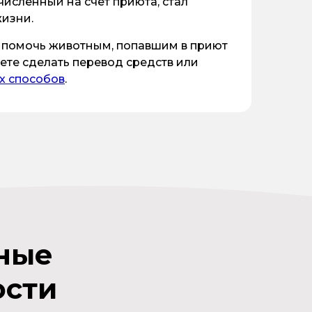
исленный на счёт приюта, стал
жизни.
е помочь животным, попавшим в приют
ете сделать перевод средств или
х способов
.
ные
ости