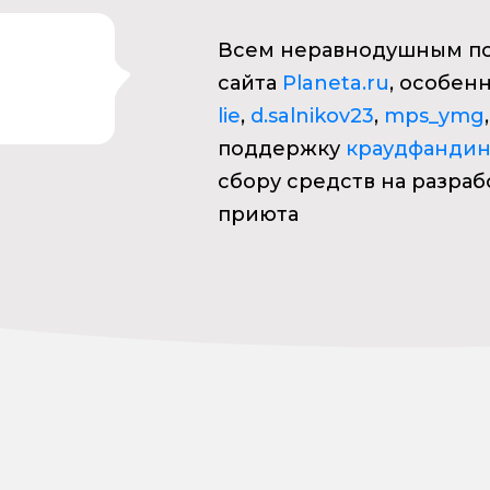
Всем неравнодушным по
сайта
Planeta.ru
, особен
lie
,
d.salnikov23
,
mps_ymg
поддержку
краудфандин
сбору средств на разраб
приюта