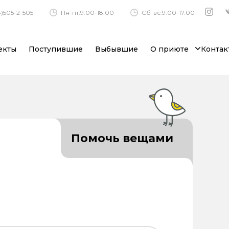
)505-2-505
Пн-пт:9.00-18.00
Сб-вс:9.00-17.00
екты
Поступившие
Выбывшие
О приюте
Контак
Помочь вещами