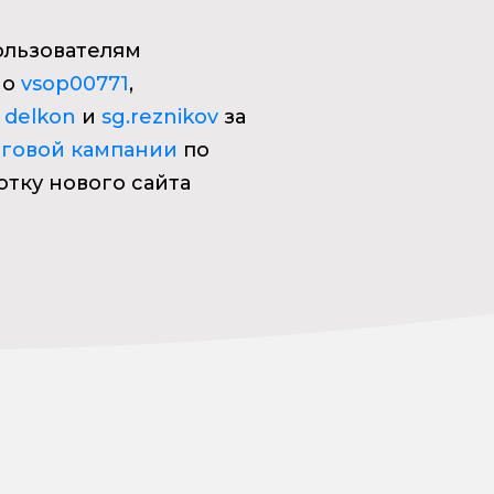
льзователям
но
vsop00771
,
,
delkon
и
sg.reznikov
за
говой кампании
по
отку нового сайта