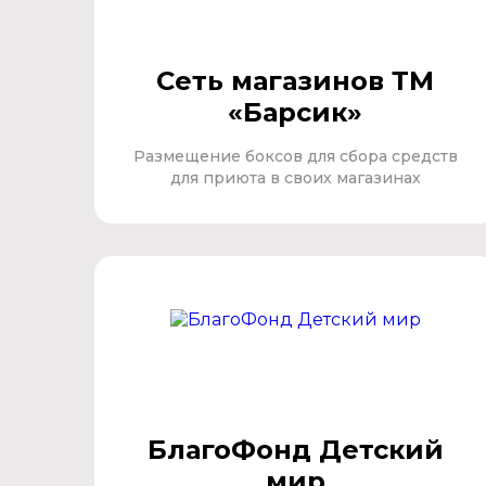
Сеть магазинов ТМ
«Барсик»
Размещение боксов для сбора средств
для приюта в своих магазинах
БлагоФонд Детский
мир