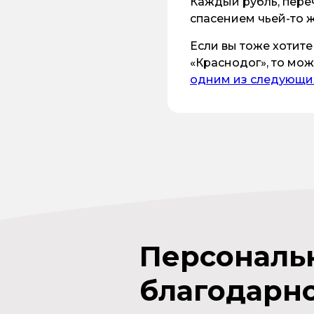
Каждый рубль, переч
спасением чьей-то 
Если вы тоже хотит
«Краснодог», то мож
одним из следующи
Персональ
благодарн