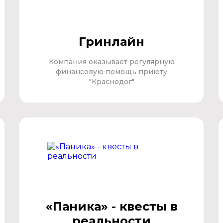
Гринлайн
Компания оказывает регулярную
финансовую помощь приюту
"Краснодог"
«Паника» - квесты в
реальности