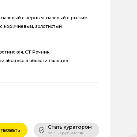
 палевый с чёрным, палевый с рыжим,
с коричневым, золотистый
аветинская, СТ Речник
 абсцесс в области пальцев
Стать куратором
твовать
за 1950 руб./месяц