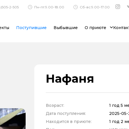
)505-2-505
Пн-пт:9.00-18.00
Сб-вс:9.00-17.00
екты
Поступившие
Выбывшие
О приюте
Контак
Нафаня
Возраст:
1 год 5 
Дата поступления:
2025-05-2
Находится в приюте:
1 год 2 