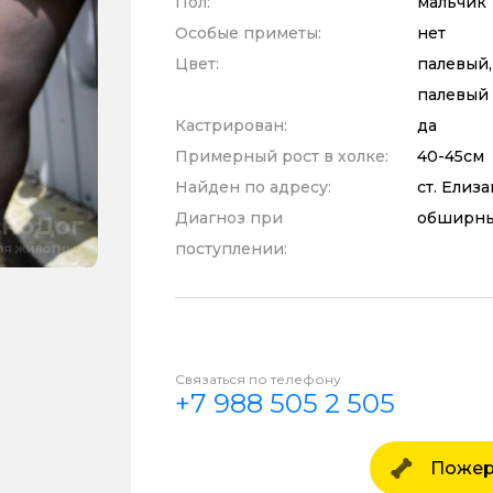
Пол:
мальчик
Особые приметы:
нет
Цвет:
палевый,
палевый 
Кастрирован:
да
Примерный рост в холке:
40-45см
Найден по адресу:
ст. Елиз
Диагноз при
обширный
поступлении:
Связаться по телефону
+7 988 505 2 505
Пожер