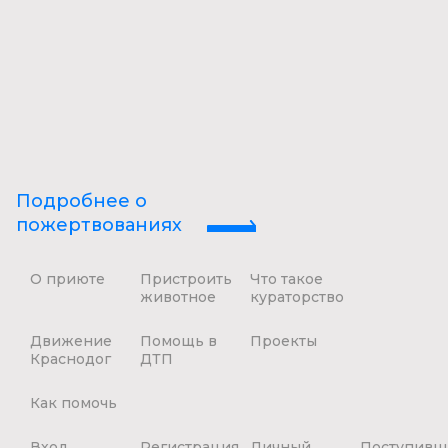
Подробнее о
пожертвованиях
О приюте
Пристроить
Что такое
животное
кураторство
Движение
Помощь в
Проекты
Краснодог
ДТП
Как помочь
Вход
Регистрация
Личный
Поступивш