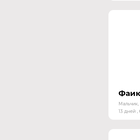
Фаи
Мальчик, 
13 дней ,