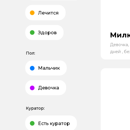
Лечится
Здоров
Мил
Девочка, 
дней , б
Пол:
Мальчик
Девочка
Куратор:
Есть куратор