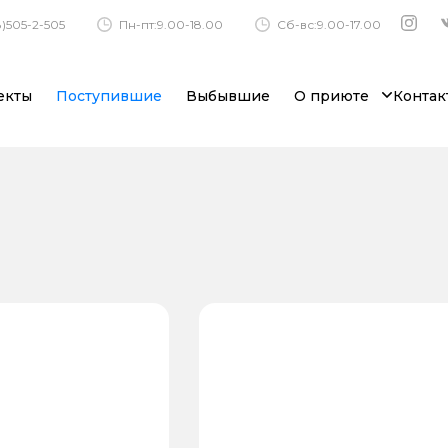
)505-2-505
Пн-пт:9.00-18.00
Сб-вс:9.00-17.00
екты
Поступившие
Выбывшие
О приюте
Контак