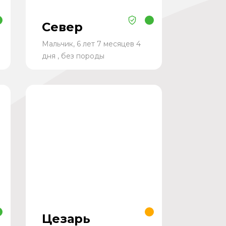
Север
Мальчик, 6 лет 7 месяцев 4
дня , без породы
Цезарь