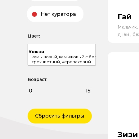
Нет куратора
Гай
Мальчик, 
дней , б
Цвет:
Возраст:
Сбросить фильтры
Зизи