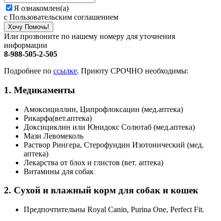
Я ознакомлен(а)
с Пользовательским соглашением
Хочу Помочь!
Или прозвоните по нашему номеру для уточнения
информации
8-988-505-2-505
Подробнее по
ссылке
. Приюту СРОЧНО необходимы:
1. Медикаменты
Амоксициллин, Ципрофлоксацин (мед.аптека)
Рикарфа(вет.аптека)
Доксициклин или Юнидокс Солютаб (мед.аптека)
Мази Левомеколь
Раствор Рингера, Стерофундин Изотонический (мед.
аптека)
Лекарства от блох и глистов (вет. аптека)
Витамины для собак
2. Сухой и влажный корм для собак и кошек
Предпочтительны Royal Canin, Purina One, Perfect Fit.