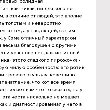
-первых, солидная
ин, как-никак, ни для кого не
, в отличие от людей, это вполне
ть толстым и невероятно
 котом, а у нас, людей, с этим
х, у Сэма отличный характер: он
и весьма благодушен с другими
ен и уравновешен, как истинный
инка» этого сладкого пирожочка -
рую милую особенность: его ротик
нчик розового язычка кокетливо
впечатление, что кот все время
н желает вам что-то сказать, но у
ю, эта черта нисколько не мешает
как и диагностированная у него в