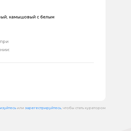
ый, камышовый с белым
 при
нии:
изуйтесь
или
зарегестрируйтесь
, чтобы стать куратором