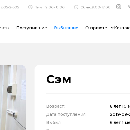
)505-2-505
Пн-пт:9.00-18.00
Сб-вс:9.00-17.00
екты
Поступившие
Выбывшие
О приюте
Контак
Сэм
Возраст:
8 лет 10
Дата поступления:
2019-09-2
Выбыл:
6 лет 1 