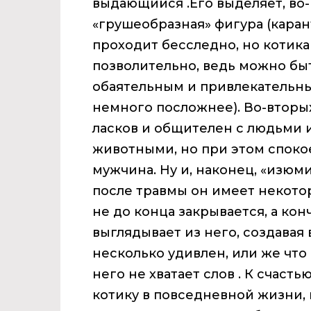
выдающийся .
Его выделяет, во
«грушеобразная» фигура (карант
проходит бесследно, но котикам
позволительно, ведь можно бы
обаятельным и привлекательным
немного посложнее
). Во-вторы
ласков и общителен с людьми 
животными, но при этом споко
мужчина
. Ну и, наконец, «изюм
после травмы он имеет некото
не до конца закрывается, а ко
выглядывает из него, создавая 
несколько удивлен, или же что о
него не хватает слов
. К счасть
котику в повседневной жизни, 