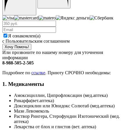
Я ознакомлен(а)
с Пользовательским соглашением
Хочу Помочь!
Или прозвоните по нашему номеру для уточнения
информации
8-988-505-2-505
Подробнее по
ссылке
. Приюту СРОЧНО необходимы:
1. Медикаменты
Амоксициллин, Ципрофлоксацин (мед.аптека)
Рикарфа(вет.аптека)
Доксициклин или Юнидокс Солютаб (мед.аптека)
Мази Левомеколь
Раствор Рингера, Стерофундин Изотонический (мед.
аптека)
Лекарства от блох и глистов (вет. аптека)