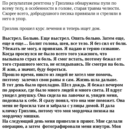
По результатам рентгена у Гризлика обнаружены пули по
всему телу, в особенности в голове, старая травма челюсти.
Скорее всего, добродушного песика привязали и стреляли в
него в упор.
Гризлик прошел курс лечения и теперь ищет дом.
Выстрел. Больно. Еще выстрел. Опять больно. Затем еще,
еще и еще… Болит голова, шея, все тело. Я без сил от боли.
Убежать не могу, я привязан. Я падаю и теряю сознание.
Когда проснулся не было всего того ужасного, что
вызывало страх и боль. Я смог встать, поэтому бежал от
того страшного места, не оглядываясь. Не смотря на боль.
Я жив, а значит, буду бороться.
Прошло время, никто из людей не хотел мне помочь,
поэтому залечил свои раны я сам. Жизнь шла дальше.
В тот день было прохладно. Шел дождь. Я бежал вечером
по дорожке, где было много людей и много света. И вдруг
увидел девушку. Она сидела на лавочке и, увидев меня,
подозвала к себе. Я сразу понял, что она мне поможет. Она
меня не бросила там и забрала с улицы домой. И дала
кличку Гризлик, потому что моя мордочка похожа на
мордочку мишки.
На следующий день меня привезли в приют. Мне сделали
операцию, а затем фотографировали меня изнутри. Моя