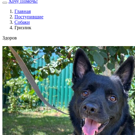
Хочу Помочь!
Главная
Поступившие
Собаки
Гризлик
Здоров