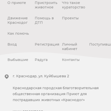
О приюте
Пристроить
Что такое
животное
кураторство
Движение
Помощь в
Проекты
Краснодог
ДТП
Как помочь
Вход
Регистрация
Личный
Поступивш
кабинет
Выбывшие
Радуга
Контакты
г. Краснодар, ул. Куйбышева 2
Краснодарская городская благотворительная
общественная организация Приют для
пострадавших животных «Краснодог»