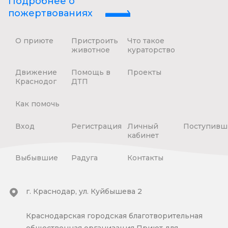
Подробнее о
пожертвованиях
О приюте
Пристроить
Что такое
животное
кураторство
Движение
Помощь в
Проекты
Краснодог
ДТП
Как помочь
Вход
Регистрация
Личный
Поступивш
кабинет
Выбывшие
Радуга
Контакты
г. Краснодар, ул. Куйбышева 2
Краснодарская городская благотворительная
общественная организация Приют для