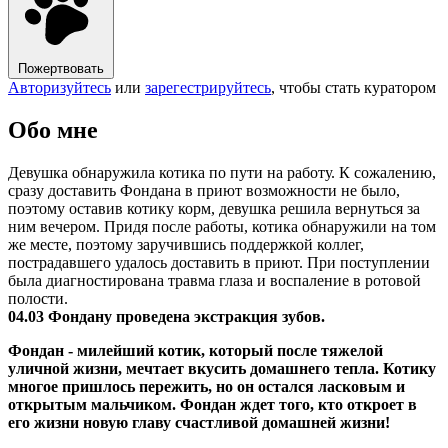
Пожертвовать
Авторизуйтесь
или
зарегестрируйтесь
, чтобы стать куратором
Обо мне
Девушка обнаружила котика по пути на работу. К сожалению,
сразу доставить Фондана в приют возможности не было,
поэтому оставив котику корм, девушка решила вернуться за
ним вечером. Придя после работы, котика обнаружили на том
же месте, поэтому заручившись поддержкой коллег,
пострадавшего удалось доставить в приют. При поступлении
была диагностирована травма глаза и воспаление в ротовой
полости.
04.03 Фондану проведена экстракция зубов.
Фондан - милейший котик, который после тяжелой
уличной жизни, мечтает вкусить домашнего тепла. Котику
многое пришлось пережить, но он остался ласковым и
открытым мальчиком. Фондан ждет того, кто откроет в
его жизни новую главу счастливой домашней жизни!