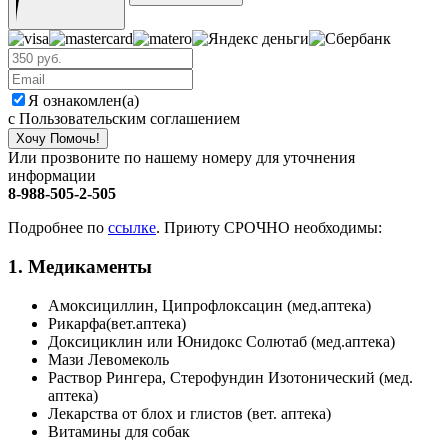
Я ознакомлен(а)
с Пользовательским соглашением
Хочу Помочь!
Или прозвоните по нашему номеру для уточнения
информации
8-988-505-2-505
Подробнее по
ссылке
. Приюту СРОЧНО необходимы:
1. Медикаменты
Амоксициллин, Ципрофлоксацин (мед.аптека)
Рикарфа(вет.аптека)
Доксициклин или Юнидокс Солютаб (мед.аптека)
Мази Левомеколь
Раствор Рингера, Стерофундин Изотонический (мед.
аптека)
Лекарства от блох и глистов (вет. аптека)
Витамины для собак