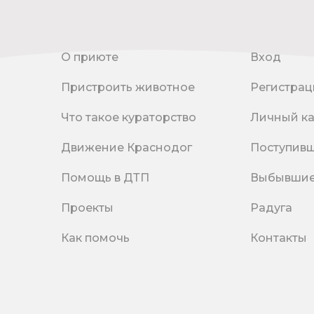
О приюте
Вход
Пристроить животное
Регистрац
Что такое кураторство
Личный к
Движение Краснодог
Поступив
Помощь в ДТП
Выбывши
Проекты
Радуга
Как помочь
Контакты