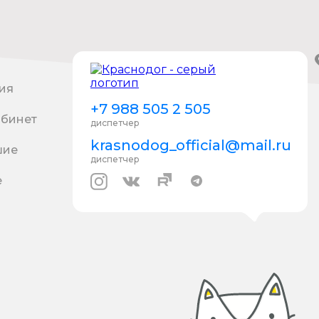
ия
+7 988 505 2 505
абинет
диспетчер
krasnodog_official@mail.ru
шие
диспетчер
е