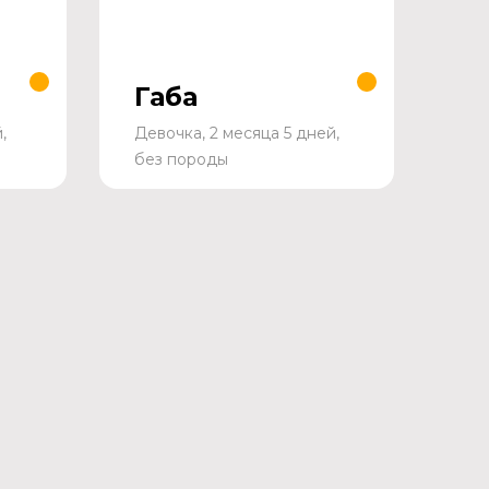
Габа
,
Девочка, 2 месяца 5 дней,
без породы