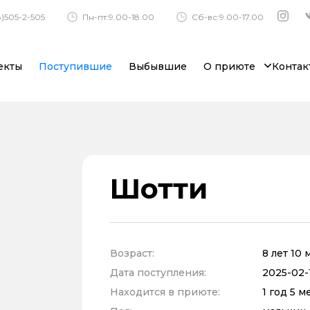
)505-2-505
Пн-пт:9.00-18.00
Сб-вс:9.00-17.00
екты
Поступившие
Выбывшие
О приюте
Контак
Шотти
Возраст:
8 лет 10
Дата поступления:
2025-02-1
Находится в приюте:
1 год 5 