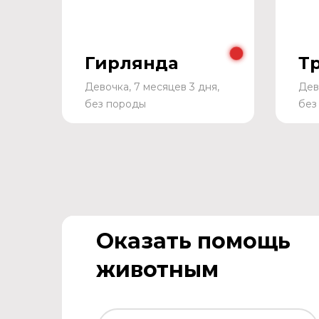
Гирлянда
Т
Девочка, 7 месяцев 3 дня,
Дев
без породы
без
Оказать помощь
животным