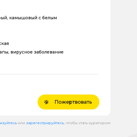
ый, камышовый с белым
ская
апы, вирусное заболевание
Пожертвовать
изуйтесь
или
зарегестрируйтесь
, чтобы стать куратором