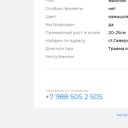
Пол:
мальчик
Особые приметы:
нет
Цвет:
камышов
Кастрирован:
да
Примерный рост в холке:
20-25см
Найден по адресу:
ст.Север
Диагноз при
Травма л
поступлении:
Связаться по телефону
+7 988 505 2 505
Автор