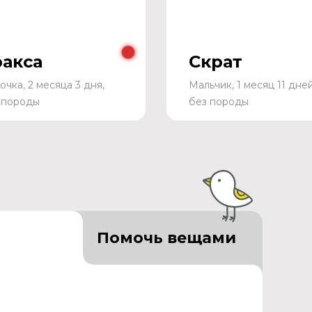
ракса
Скрат
очка, 2 месяца 3 дня,
Мальчик, 1 месяц 11 дней
 породы
без породы
Помочь вещами