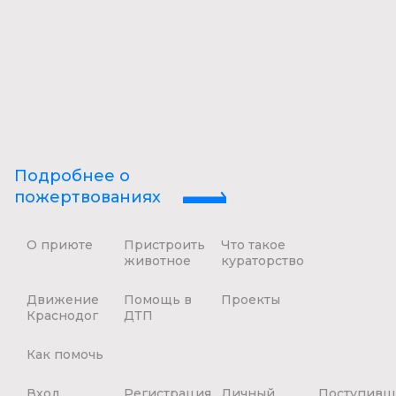
Подробнее о
пожертвованиях
О приюте
Пристроить
Что такое
животное
кураторство
Движение
Помощь в
Проекты
Краснодог
ДТП
Как помочь
Вход
Регистрация
Личный
Поступивш