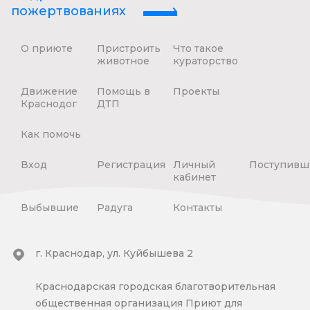
пожертвованиях
О приюте
Пристроить
Что такое
животное
кураторство
Движение
Помощь в
Проекты
Краснодог
ДТП
Как помочь
Вход
Регистрация
Личный
Поступивш
кабинет
Выбывшие
Радуга
Контакты
г. Краснодар, ул. Куйбышева 2
Краснодарская городская благотворительная
общественная организация Приют для