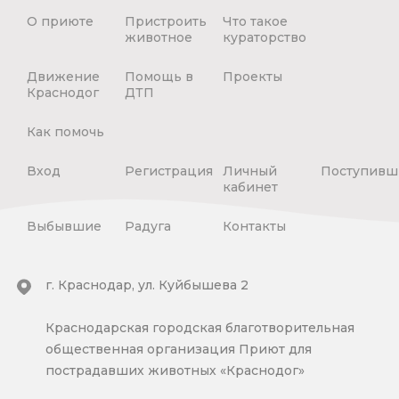
О приюте
Пристроить
Что такое
животное
кураторство
Движение
Помощь в
Проекты
Краснодог
ДТП
Как помочь
Вход
Регистрация
Личный
Поступивш
кабинет
Выбывшие
Радуга
Контакты
г. Краснодар, ул. Куйбышева 2
Краснодарская городская благотворительная
общественная организация Приют для
пострадавших животных «Краснодог»