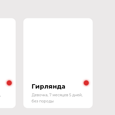
Гирлянда
,
Девочка, 7 месяцев 5 дней,
без породы