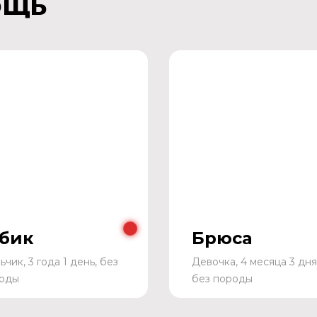
ощь
бик
Брюса
ьчик, 3 года 1 день, без
Девочка, 4 месяца 3 дня
оды
без породы