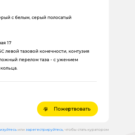
ерый с белым, серый полосатый
ая 17
С левой тазовой конечности, контузия
сложный перелом таза - с ужением
 кольца.
Пожертвовать
изуйтесь
или
зарегестрируйтесь
, чтобы стать куратором