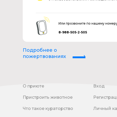
Или прозвоните по нашему номер
8-988-505-2-505
Подробнее о
пожертвованиях
О приюте
Вход
Пристроить животное
Регистрац
Что такое кураторство
Личный к