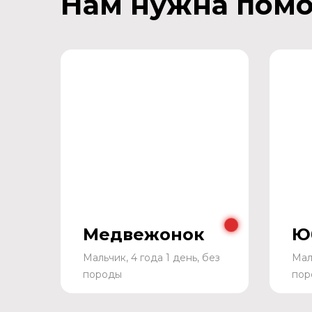
Нам нужна пом
Медвежонок
Ю
Мальчик, 4 года 1 день, без
Мал
породы
пор