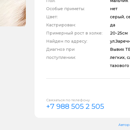
Пол:
мальчик
Особые приметы:
нет
Цвет:
серый, с
Кастрирован:
да
Примерный рост в холке:
20-25см
Найден по адресу:
ул.Заречн
Диагноз при
Вывих ТБ
поступлении:
легких, 
тазового
Связаться по телефону
+7 988 505 2 505
Автор