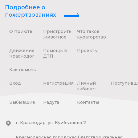
Подробнее о
пожертвованиях
О приюте
Пристроить
Что такое
животное
кураторство
Движение
Помощь в
Проекты
Краснодог
ДТП
Как помочь
Вход
Регистрация
Личный
Поступивш
кабинет
Выбывшие
Радуга
Контакты
г. Краснодар, ул. Куйбышева 2
Краснодарская городская благотворительная