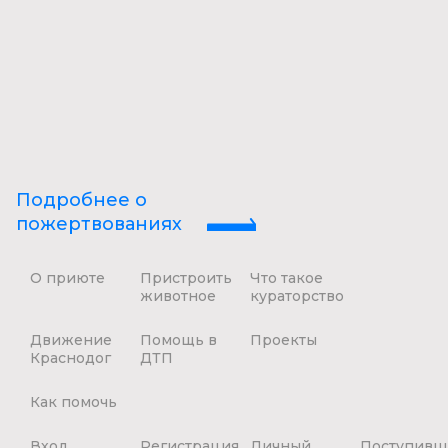
Подробнее о
пожертвованиях
О приюте
Пристроить
Что такое
животное
кураторство
Движение
Помощь в
Проекты
Краснодог
ДТП
Как помочь
Вход
Регистрация
Личный
Поступивш