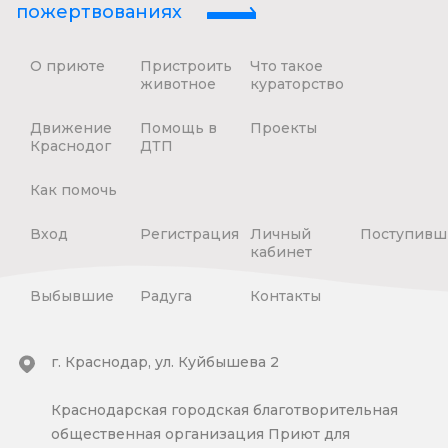
пожертвованиях
О приюте
Пристроить
Что такое
животное
кураторство
Движение
Помощь в
Проекты
Краснодог
ДТП
Как помочь
Вход
Регистрация
Личный
Поступивш
кабинет
Выбывшие
Радуга
Контакты
г. Краснодар, ул. Куйбышева 2
Краснодарская городская благотворительная
общественная организация Приют для