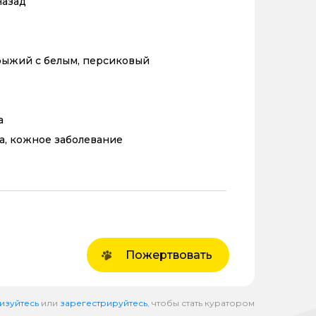
назад
рыжий с белым, персиковый
а
а, кожное заболевание
Пожертвовать
изуйтесь
или
зарегестрируйтесь
, чтобы стать куратором