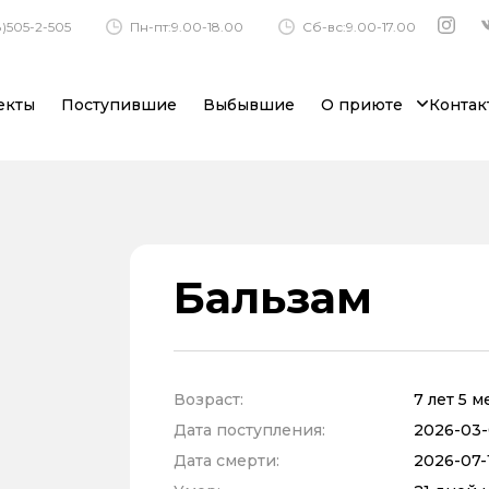
)505-2-505
Пн-пт:9.00-18.00
Сб-вс:9.00-17.00
екты
Поступившие
Выбывшие
О приюте
Контак
Бальзам
Возраст:
7 лет 5 
Дата поступления:
2026-03-
Дата смерти:
2026-07-1