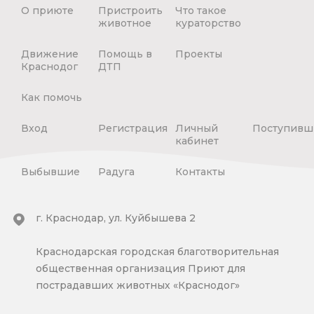
О приюте
Пристроить
Что такое
животное
кураторство
Движение
Помощь в
Проекты
Краснодог
ДТП
Как помочь
Вход
Регистрация
Личный
Поступивш
кабинет
Выбывшие
Радуга
Контакты
г. Краснодар, ул. Куйбышева 2
Краснодарская городская благотворительная
общественная организация Приют для
пострадавших животных «Краснодог»