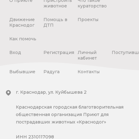
О приюте
Пристроить
Что такое
животное
кураторство
Движение
Помощь в
Проекты
Краснодог
ДТП
Как помочь
Вход
Регистрация
Личный
Поступивш
кабинет
Выбывшие
Радуга
Контакты
г. Краснодар, ул. Куйбышева 2
Краснодарская городская благотворительная
общественная организация Приют для
пострадавших животных «Краснодог»
ИНН 2310117098