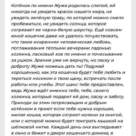
Котёнок по имени Жужа родилась слепой, ей
никогда не увидеть красок нашего мира, не
увидеть зелёную траву, по которой можно смело
пробежаться, не увидеть солнца, которое
согревает ее черно-белую шерстку. Ещё совсем
юной кошечке даже не удалось почувствовать,
что такое искренняя человеческая любовь,
поглаживания тёплыми вечерами ладонью
хозяина, ласковый зов по имени и почесывание
за ушком. Зрение уже не вернуть, но ласку и
доброту Жуже можешь дать ты! Подумай
хорошенько, как эта кошечка будет тебя любить и
тереться носиком о твою щеку, встречать после
работы или учебы. Этот шанс тебе предоставлен,
ведь Жужа ждёт именно тебя, тебя, своего
хозяина, который подарит ей дом, ласку и заботу.
Приходи за этим потрясающим и добрым
котёнком в приют если тебе нужна хорошая,
милая кошка, которая согреет колени за книгой,
или с которой можно будет поиграть мышкой на
шёлковой нитке. Каждый день она выглядывает
в окно и бежит к двери кошачьего домика, в