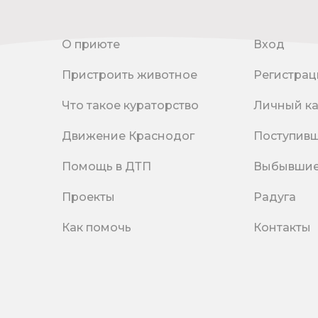
О приюте
Вход
Пристроить животное
Регистрац
Что такое кураторство
Личный к
Движение Краснодог
Поступив
Помощь в ДТП
Выбывши
Проекты
Радуга
Как помочь
Контакты