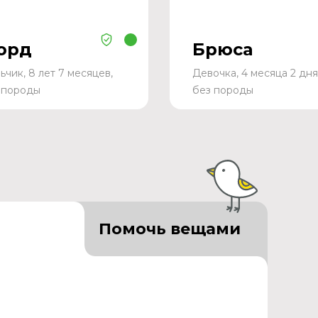
орд
Брюса
ьчик, 8 лет 7 месяцев,
Девочка, 4 месяца 2 дня
 породы
без породы
Помочь вещами