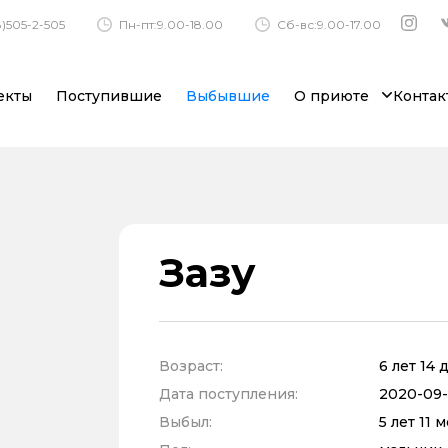
)505-2-505
Пн-пт:9.00-18.00
Сб-вс:9.00-17.00
екты
Поступившие
Выбывшие
О приюте
Контак
Зазу
Возраст:
6 лет 14 
Дата поступления:
2020-09-
Выбыл:
5 лет 11 