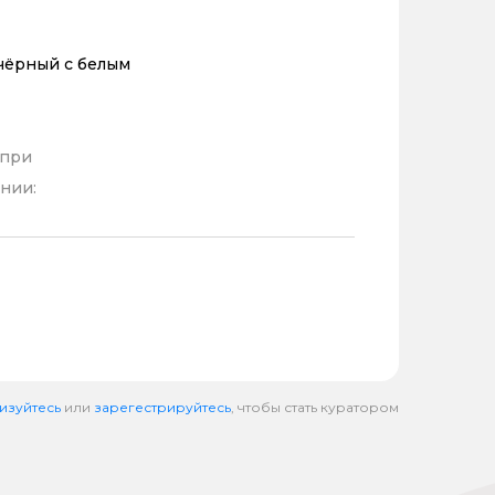
чёрный с белым
 при
нии:
изуйтесь
или
зарегестрируйтесь
, чтобы стать куратором