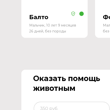
Балто
Ф
Мальчик, 10 лет 9 месяцев
Мал
26 дней, без породы
без
Оказать помощь
животным