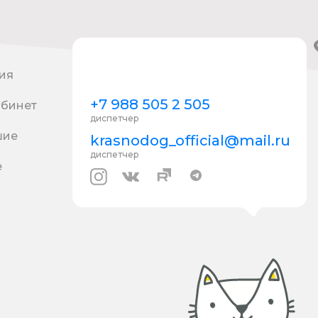
ия
+7 988 505 2 505
абинет
диспетчер
шие
krasnodog_official@mail.ru
диспетчер
е