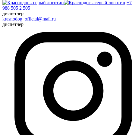
+7
988 505 2 505
диспетчер
krasnodog_official@mail.ru
диспетчер