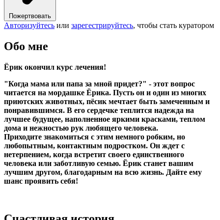
Пожертвовать
Авторизуйтесь
или
зарегестрируйтесь
, чтобы стать куратором
Обо мне
Ёрик окончил курс лечения!
"Когда мама или папа за мной придет?" - этот вопрос
читается на мордашке Ёрика. Пусть он и один из многих
приютских животных, пёсик мечтает быть замеченным и
понравившимся. В его сердечке теплится надежда на
лучшее будущее, наполненное яркими красками, теплом
дома и нежностью рук любящего человека.
Приходите знакомиться с этим немного робким, но
любопытным, контактным подростком. Он ждет с
нетерпением, когда встретит своего единственного
человека или заботливую семью. Ёрик станет вашим
лучшим другом, благодарным на всю жизнь. Дайте ему
шанс проявить себя!
Счастливая история