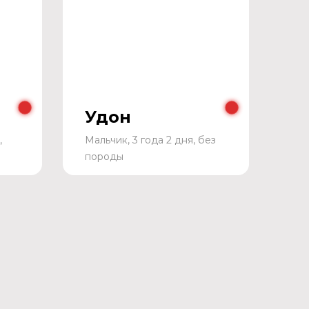
Удон
,
Мальчик, 3 года 2 дня, без
породы