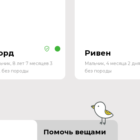
орд
Ривен
ьчик, 8 лет 7 месяцев 3
Мальчик, 4 месяца 2 дня
, без породы
без породы
Помочь вещами