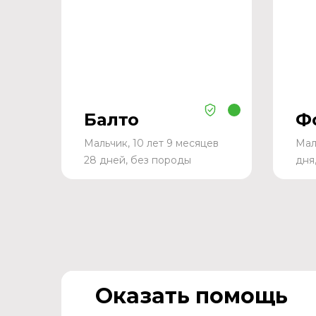
Балто
Ф
Мальчик, 10 лет 9 месяцев
Мал
28 дней, без породы
дня
Оказать помощь