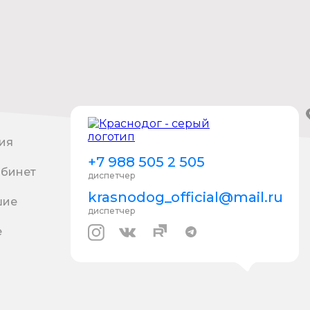
ия
+7 988 505 2 505
абинет
диспетчер
krasnodog_official@mail.ru
шие
диспетчер
е