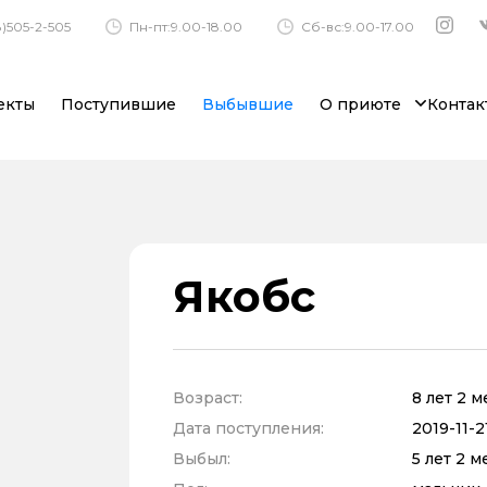
)505-2-505
Пн-пт:9.00-18.00
Сб-вс:9.00-17.00
екты
Поступившие
Выбывшие
О приюте
Контак
Якобс
Возраст:
8 лет 2 
Дата поступления:
2019-11-2
Выбыл:
5 лет 2 