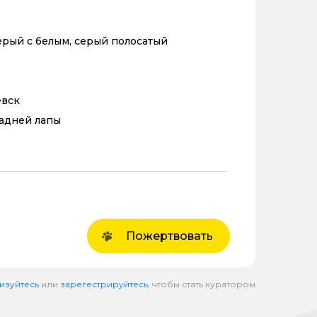
ерый с белым, серый полосатый
евск
адней лапы
Пожертвовать
изуйтесь
или
зарегестрируйтесь
, чтобы стать куратором