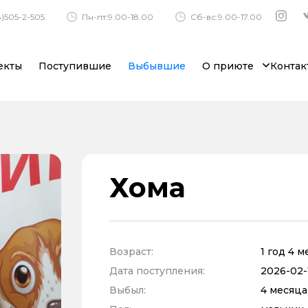
)505-2-505
Пн-пт:9.00-18.00
Сб-вс:9.00-17.00
екты
Поступившие
Выбывшие
О приюте
Контак
Хома
Возраст:
1 год 4 
Дата поступления:
2026-02-
Выбыл:
4 месяца