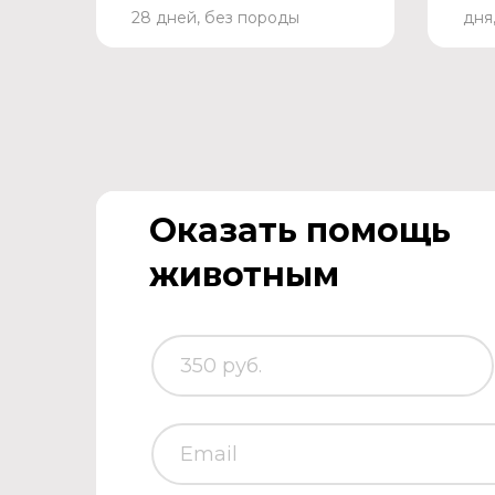
28 дней, без породы
дня
Оказать помощь
животным