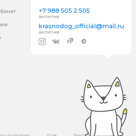
+7 988 505 2 505
абинет
диспетчер
шие
krasnodog_official@mail.ru
диспетчер
е
кое соглашение
Устав
ФинОтчет