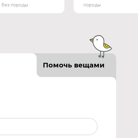
, без породы
породы
Помочь вещами