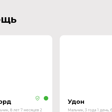
ощь
орд
Удон
ьчик, 8 лет 7 месяцев 2
Мальчик, 3 года 1 день, 