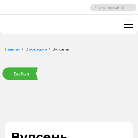
ВХОД
РЕГИСТРАЦИЯ
Главная
Выбывшие
Вупсень
Выбыл
Вупсень