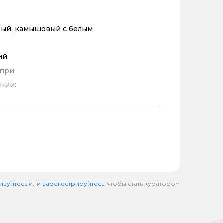
ый, камышовый с белым
ий
 при
нии:
изуйтесь
или
зарегестрируйтесь
, чтобы стать куратором