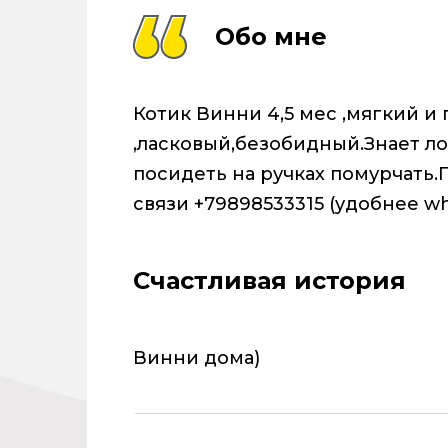
Обо мне
Котик Винни 4,5 мес ,мягкий 
,ласковый,безобидный.Знает ло
посидеть на ручках помурчать.
связи +79898533315 (удобнее w
Счастливая история
Винни дома)