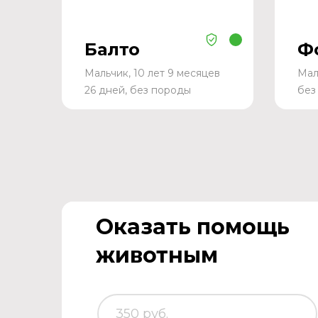
Балто
Ф
Мальчик, 10 лет 9 месяцев
Мал
26 дней, без породы
без
Оказать помощь
животным