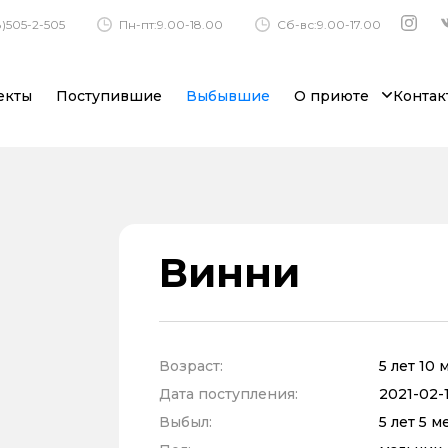
)505-2-505
Пн-пт:9.00-18.00
Сб-вс:9.00-17.00
екты
Поступившие
Выбывшие
О приюте
Контак
Винни
Возраст:
5 лет 10 
Дата поступления:
2021-02-1
Выбыл:
5 лет 5 