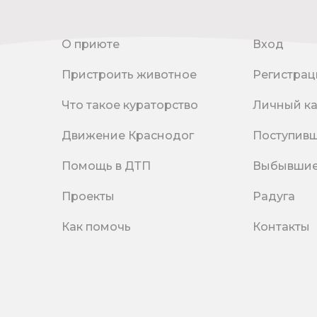
О приюте
Вход
Пристроить животное
Регистрац
Что такое кураторство
Личный к
Движение Краснодог
Поступив
Помощь в ДТП
Выбывши
Проекты
Радуга
Как помочь
Контакты