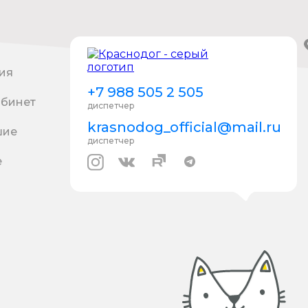
ия
+7 988 505 2 505
абинет
диспетчер
krasnodog_official@mail.ru
шие
диспетчер
е