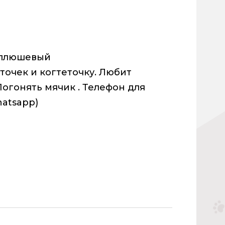
и плюшевый
точек и когтеточку. Любит
Погонять мячик . Телефон для
hatsapp)