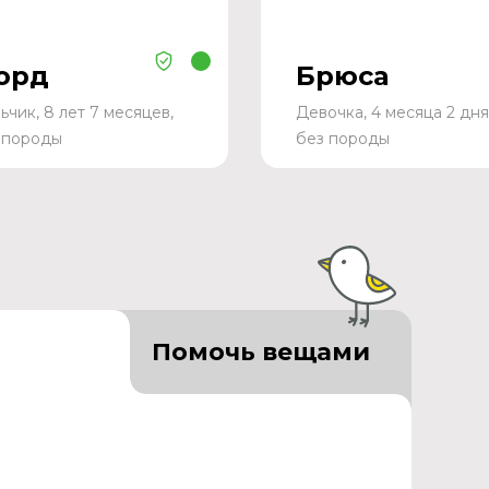
орд
Брюса
ьчик, 8 лет 7 месяцев,
Девочка, 4 месяца 2 дня
 породы
без породы
Помочь вещами