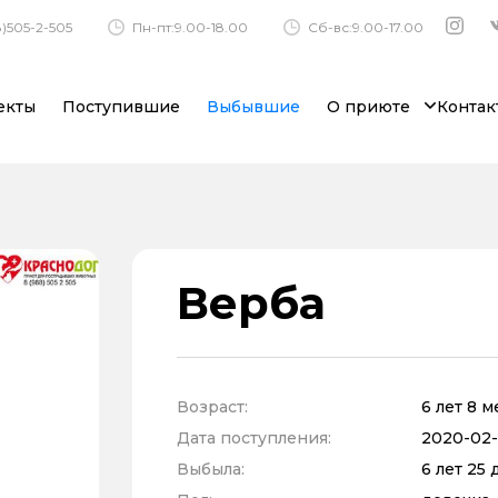
)505-2-505
Пн-пт:9.00-18.00
Сб-вс:9.00-17.00
екты
Поступившие
Выбывшие
О приюте
Контак
Верба
Возраст:
6 лет 8 
Дата поступления:
2020-02-
Выбыла:
6 лет 25