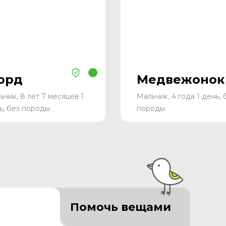
орд
Медвежонок
ьчик, 8 лет 7 месяцев 1
Мальчик, 4 года 1 день, 
ь, без породы
породы
Помочь вещами