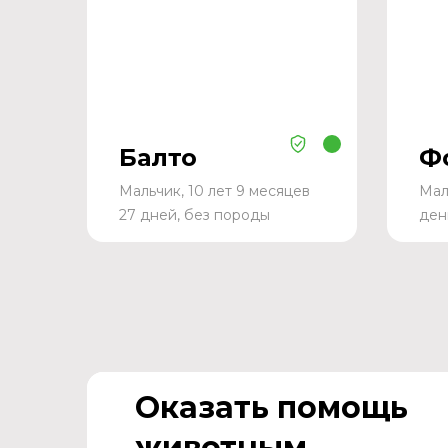
Балто
Ф
Мальчик, 10 лет 9 месяцев
Мал
27 дней, без породы
ден
Оказать помощь
животным