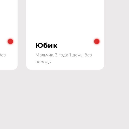
Юбик
без
Мальчик, 3 года 1 день, без
породы