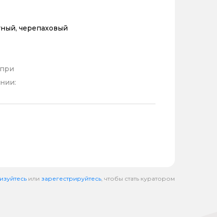
тный, черепаховый
 при
нии:
изуйтесь
или
зарегестрируйтесь
, чтобы стать куратором