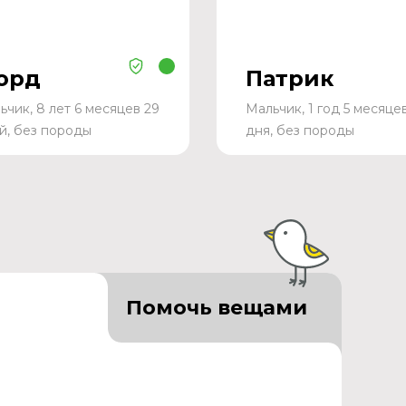
орд
Патрик
ьчик, 8 лет 6 месяцев 29
Мальчик, 1 год 5 месяце
й, без породы
дня, без породы
Помочь вещами