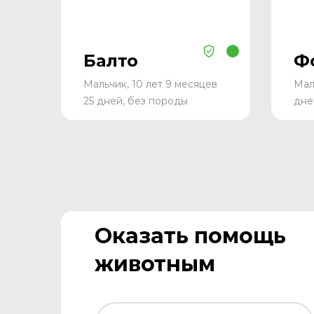
Балто
Ф
Мальчик, 10 лет 9 месяцев
Мал
25 дней, без породы
дне
Оказать помощь
животным