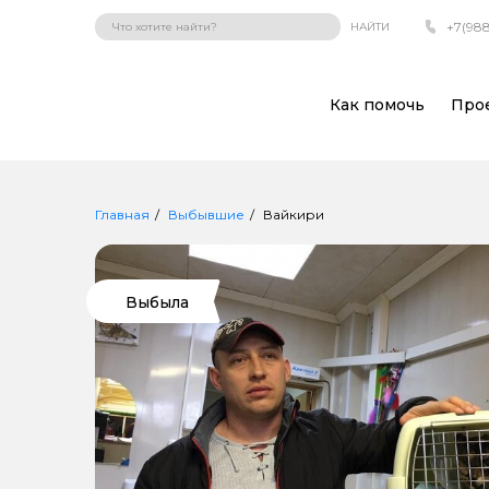
+7(988
НАЙТИ
Как помочь
Про
Главная
Выбывшие
Вайкири
Выбыла