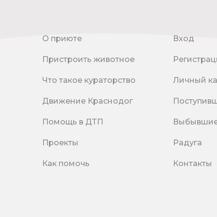
О приюте
Вход
Пристроить животное
Регистрац
Что такое кураторство
Личный к
Движение Краснодог
Поступив
Помощь в ДТП
Выбывши
Проекты
Радуга
Как помочь
Контакты