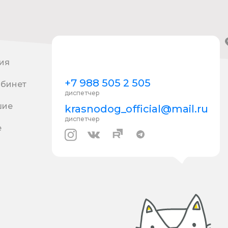
ия
+7 988 505 2 505
абинет
диспетчер
шие
krasnodog_official@mail.ru
диспетчер
е