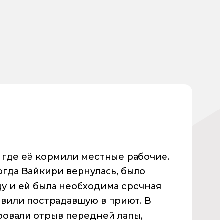
 где её кормили местные рабочие.
огда Вайкири вернулась, было
уду и ей была необходима срочная
вили пострадавшую в приют. В
ровали отрыв передней лапы,