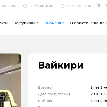
)505-2-505
Пн-пт:9.00-18.00
Сб-вс:9.00-17.00
екты
Поступившие
Выбывшие
О приюте
Контак
Вайкири
Возраст:
8 лет 3 
Дата поступления:
2020-03-1
Выбыла:
6 лет 4 