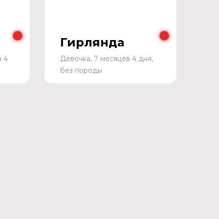
Гирлянда
в 4
Девочка, 7 месяцев 4 дня,
без породы