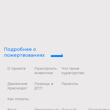
Подробнее о
пожертвованиях
О приюте
Пристроить
Что такое
животное
кураторство
Движение
Помощь в
Проекты
Краснодог
ДТП
Как помочь
Вход
Регистрация
Личный
Поступивш