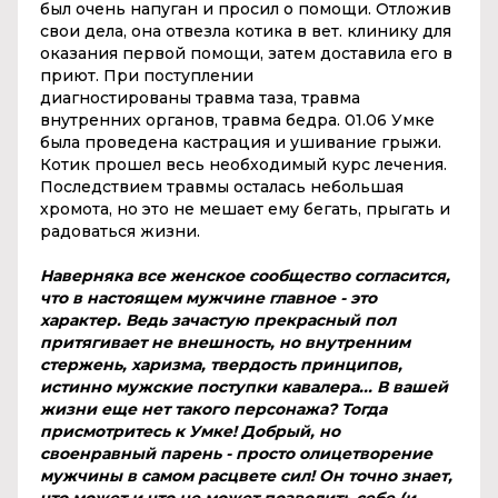
был очень напуган и просил о помощи. Отложив
свои дела, она отвезла котика в вет. клинику для
оказания первой помощи, затем доставила его в
приют. При поступлении
диагностированы травма таза, травма
внутренних органов, травма бедра. 01.06 Умке
была проведена кастрация и ушивание грыжи.
Котик прошел весь необходимый курс лечения.
Последствием травмы осталась небольшая
хромота, но это не мешает ему бегать, прыгать и
радоваться жизни.
Наверняка все женское сообщество согласится,
что в настоящем мужчине главное - это
характер. Ведь зачастую прекрасный пол
притягивает не внешность, но внутренним
стержень, харизма, твердость принципов,
истинно мужские поступки кавалера... В вашей
жизни еще нет такого персонажа? Тогда
присмотритесь к Умке! Добрый, но
своенравный парень - просто олицетворение
мужчины в самом расцвете сил! Он точно знает,
что может и что не может позволить себе (и