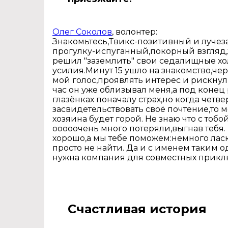
Олег Соколов
, волонтер:
Знакомьтесь,Твикс-позитивный и лучеза
прогулку-испуганный,покорный взгляд,
решил "заземлить" свои седалищные хо
усилия.Минут 15 ушло на знакомство,чер
мой голос,проявлять интерес и рискнул
час он уже облизывал меня,а под конец
глазёнках поначалу страх,но когда чет
засвидетельствовать своё почтение,то 
хозяина будет горой. Не знаю что с тоб
ооооочень много потеряли,выгнав тебя. 
хорошо,а мы тебе поможем:немного лас
просто не найти. Да и с именем таким 
нужна компания для совместных прик
Счастливая история