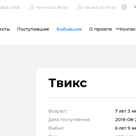
)505-2-505
Пн-пт:9.00-18.00
Сб-вс:9.00-17.00
екты
Поступившие
Выбывшие
О приюте
Контак
Твикс
Возраст:
7 лет 3 
Дата поступления:
2019-08-
Выбыл:
6 лет 9 