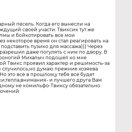
рный пёсель. Когда его вынесли на
ждущий своей участи. Твиксик тут же
лмы и бойкотировать все мои
ез некоторое время он стал реагировать на
 подставить пузико для массажа))) Через
 разрешил даже погулять с ним по двору. В
вероногий Михалыч подошел ко мне
мой Твикс проявил характер и решимость-за
ой случилось,но думаю прежние хозяева
Но это всё в прошлом,у тебя всё будет
ки,тепла,внимания- и лучшего друга Вам
одному не комильфо-Твиксу обязательно
лючений