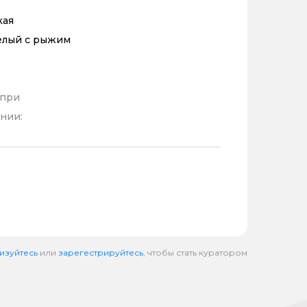
кая
елый с рыжим
 при
нии:
изуйтесь
или
зарегестрируйтесь
, чтобы стать куратором