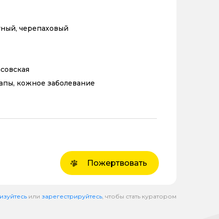
тный, черепаховый
асовская
апы, кожное заболевание
Пожертвовать
изуйтесь
или
зарегестрируйтесь
, чтобы стать куратором