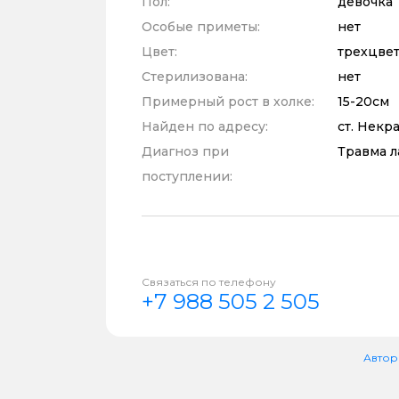
Пол:
девочка
Особые приметы:
нет
Цвет:
трехцве
Стерилизована:
нет
Примерный рост в холке:
15-20см
Найден по адресу:
ст. Некр
Диагноз при
Травма л
поступлении:
Связаться по телефону
+7 988 505 2 505
Автор