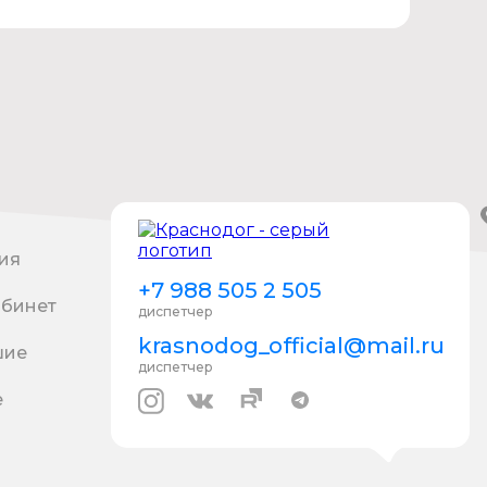
ия
+7 988 505 2 505
абинет
диспетчер
krasnodog_official@mail.ru
шие
диспетчер
е