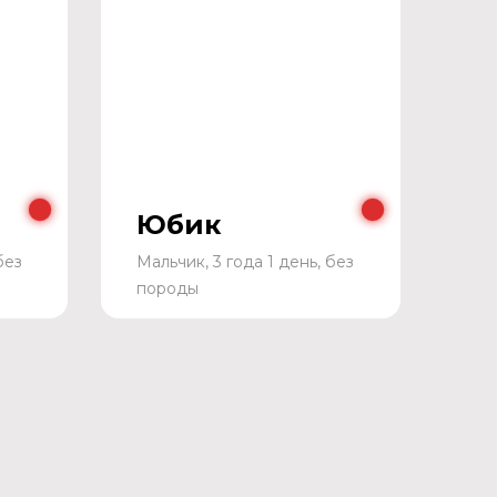
Юбик
без
Мальчик, 3 года 1 день, без
породы