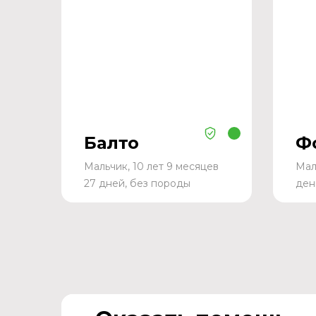
Балто
Ф
Мальчик, 10 лет 9 месяцев
Мал
27 дней, без породы
ден