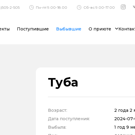
)505-2-505
Пн-пт:9.00-18.00
Сб-вс:9.00-17.00
екты
Поступившие
Выбывшие
О приюте
Контак
Туба
Возраст:
2 года 2
Дата поступления:
2024-07-
Выбыла:
1 год 9 