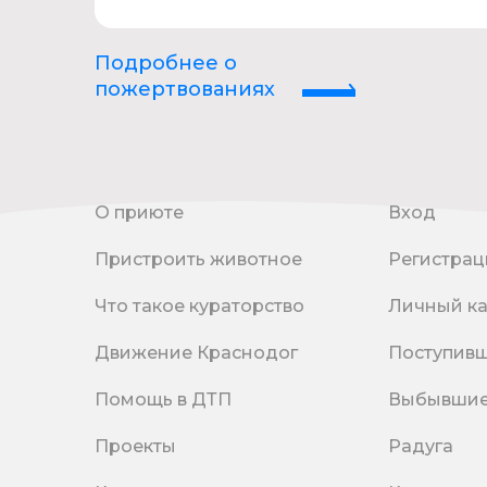
Подробнее о
пожертвованиях
О приюте
Вход
Пристроить животное
Регистрац
Что такое кураторство
Личный к
Движение Краснодог
Поступив
Помощь в ДТП
Выбывши
Проекты
Радуга