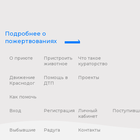
Подробнее о
пожертвованиях
О приюте
Пристроить
Что такое
животное
кураторство
Движение
Помощь в
Проекты
Краснодог
ДТП
Как помочь
Вход
Регистрация
Личный
Поступивш
кабинет
Выбывшие
Радуга
Контакты