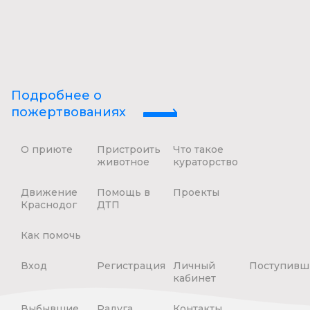
Подробнее о
пожертвованиях
О приюте
Пристроить
Что такое
животное
кураторство
Движение
Помощь в
Проекты
Краснодог
ДТП
Как помочь
Вход
Регистрация
Личный
Поступивш
кабинет
Выбывшие
Радуга
Контакты