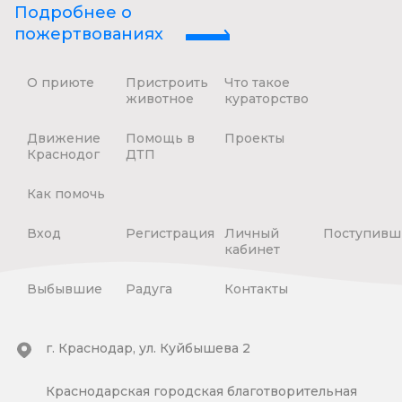
Подробнее о
пожертвованиях
О приюте
Пристроить
Что такое
животное
кураторство
Движение
Помощь в
Проекты
Краснодог
ДТП
Как помочь
Вход
Регистрация
Личный
Поступивш
кабинет
Выбывшие
Радуга
Контакты
г. Краснодар, ул. Куйбышева 2
Краснодарская городская благотворительная