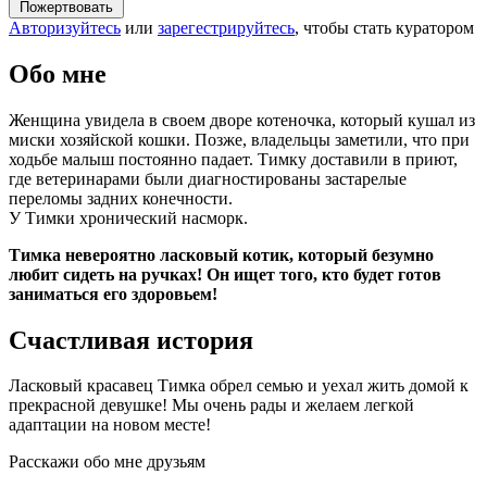
Пожертвовать
Авторизуйтесь
или
зарегестрируйтесь
, чтобы стать куратором
Обо мне
Женщина увидела в своем дворе котеночка, который кушал из
миски хозяйской кошки. Позже, владельцы заметили, что при
ходьбе малыш постоянно падает. Тимку доставили в приют,
где ветеринарами были диагностированы застарелые
переломы задних конечности.
У Тимки хронический насморк.
Тимка невероятно ласковый котик, который безумно
любит сидеть на ручках! Он ищет того, кто будет готов
заниматься его здоровьем!
Счастливая история
Ласковый красавец Тимка обрел семью и уехал жить домой к
прекрасной девушке! Мы очень рады и желаем легкой
адаптации на новом месте!
Расскажи обо мне друзьям