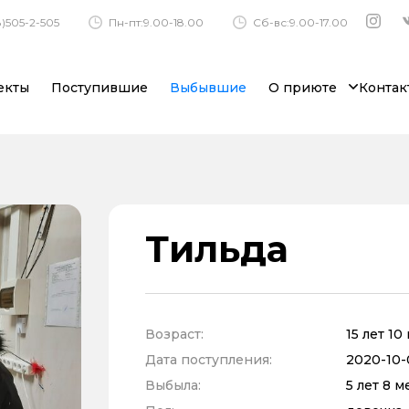
)505-2-505
Пн-пт:9.00-18.00
Сб-вс:9.00-17.00
екты
Поступившие
Выбывшие
О приюте
Контак
Тильда
Возраст:
15 лет 1
Дата поступления:
2020-10-0
Выбыла:
5 лет 8 