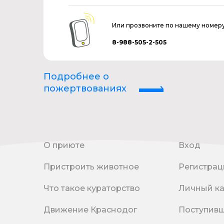
Или прозвоните по нашему номер
8-988-505-2-505
Подробнее о
пожертвованиях
О приюте
Вход
Пристроить животное
Регистрац
Что такое кураторство
Личный к
Движение Краснодог
Поступив