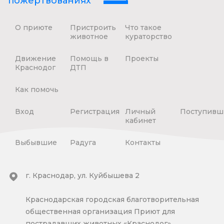
пожертвованиях
О приюте
Пристроить
Что такое
животное
кураторство
Движение
Помощь в
Проекты
Краснодог
ДТП
Как помочь
Вход
Регистрация
Личный
Поступивш
кабинет
Выбывшие
Радуга
Контакты
г. Краснодар, ул. Куйбышева 2
Краснодарская городская благотворительная
общественная организация Приют для
пострадавших животных «Краснодог»