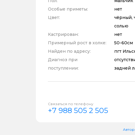
Пол:
мальчик
Особые приметы:
нет
Цвет:
чёрный, 
солью
Кастрирован:
нет
Примерный рост в холке:
50-60см
Найден по адресу:
пгт Ильс
Диагноз при
отсутств
поступлении:
задней л
Связаться по телефону
+7 988 505 2 505
Автор