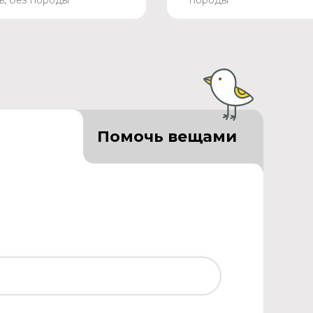
ь, без породы
породы
Помочь вещами