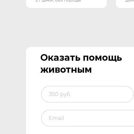
27 дней, без породы
ден
Оказать помощь
животным