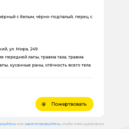
чёрный с белым, чёрно-подпалый, перец с
кий, ул. Мира, 249
ие передней лапы, травма таза, травма
апы, кусанные раны, отёчность всего тела
Пожертвовать
изуйтесь
или
зарегестрируйтесь
, чтобы стать куратором