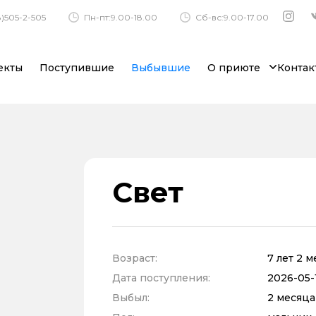
)505-2-505
Пн-пт:9.00-18.00
Сб-вс:9.00-17.00
екты
Поступившие
Выбывшие
О приюте
Контак
Свет
Возраст:
7 лет 2 
Дата поступления:
2026-05-1
Выбыл:
2 месяца