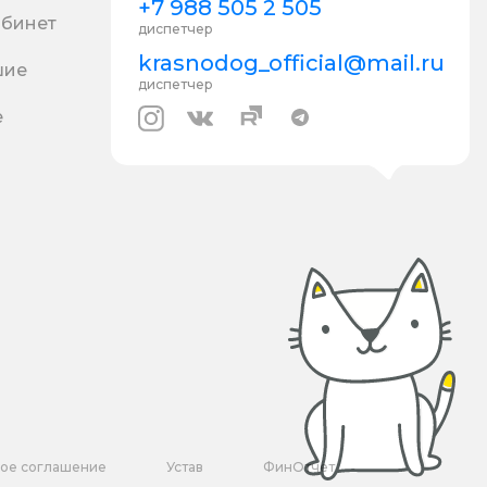
+7 988 505 2 505
абинет
диспетчер
krasnodog_official@mail.ru
шие
диспетчер
е
кое соглашение
Устав
ФинОтчет