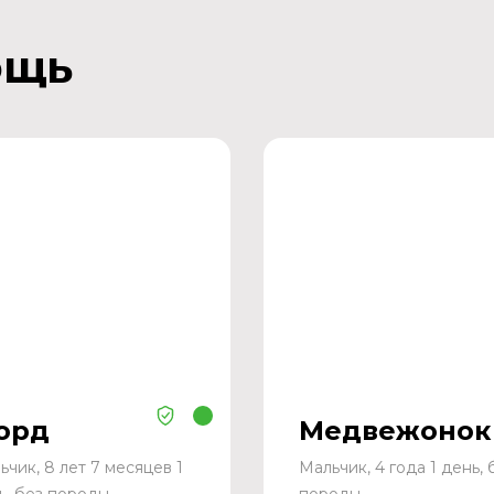
ощь
орд
Медвежонок
ьчик, 8 лет 7 месяцев 1
Мальчик, 4 года 1 день, 