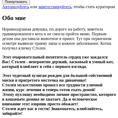
Пожертвовать
Авторизуйтесь
или
зарегестрируйтесь
, чтобы стать куратором
Обо мне
Неравнодушная девушка, по дороге на работу, заметила
травмированного кота и не смогла пройти мимо. Первым
делом она доставила животное в приют. Тут при первичном
осмотре выявили травму лапы и кожное заболевание. Котик
получил кличку Столен.
Этот очаровательный похититель сердец уже заждался
Вас! Столен - невероятно дерзкий, ласковый и умный кот,
который влюбляет в себя с первого взгляда.
Этот чудесный хулиган рожден для большой собственной
миски и пригретого местечка на диванчике!
Столен мужественно прошел все трудности уличной
жизни, курс лечения и теперь готов ехать домой!
Этому пухляшу необходимо личное пространство, которого
в кошачьем домике не хватает. Да и человеческое
внимание этот озорник просто обожает!
Столен ждет вас в гости! Знакомьтесь, влюбляйтесь,
забирайте!