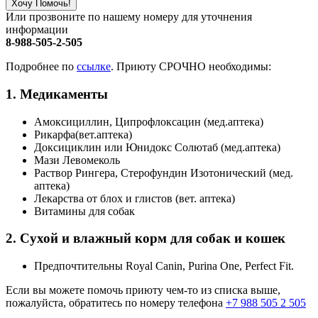
Хочу Помочь!
Или прозвоните по нашему номеру для уточнения
информации
8-988-505-2-505
Подробнее по
ссылке
. Приюту СРОЧНО необходимы:
1. Медикаменты
Амоксициллин, Ципрофлоксацин (мед.аптека)
Рикарфа(вет.аптека)
Доксициклин или Юнидокс Солютаб (мед.аптека)
Мази Левомеколь
Раствор Рингера, Стерофундин Изотонический (мед.
аптека)
Лекарства от блох и глистов (вет. аптека)
Витамины для собак
2. Сухой и влажный корм для собак и кошек
Предпочтительны Royal Canin, Purina One, Perfect Fit.
Если вы можете помочь приюту чем-то из списка выше,
пожалуйста, обратитесь по номеру телефона
+7 988 505 2 505