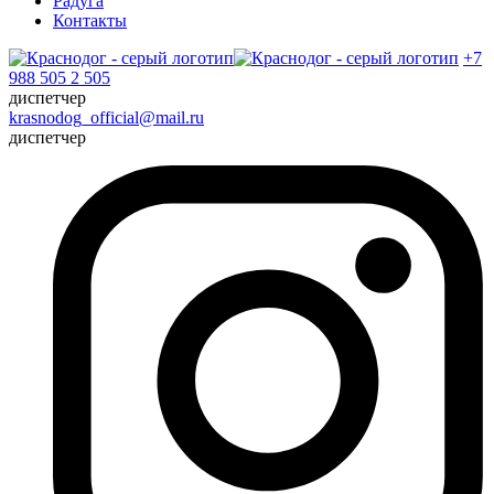
Радуга
Контакты
+7
988 505 2 505
диспетчер
krasnodog_official@mail.ru
диспетчер