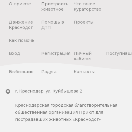
О приюте
Пристроить
Что такое
животное
кураторство
Движение
Помощь в
Проекты
Краснодог
ДТП
Как помочь
Вход
Регистрация
Личный
Поступивш
кабинет
Выбывшие
Радуга
Контакты
г. Краснодар, ул. Куйбышева 2
Краснодарская городская благотворительная
общественная организация Приют для
пострадавших животных «Краснодог»