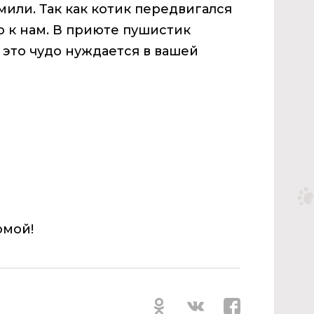
или. Так как котик передвигался
о к нам. В приюте пушистик
 это чудо нуждается в вашей
омой!