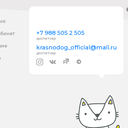
ия
+7 988 505 2 505
абинет
диспетчер
шие
krasnodog_official@mail.ru
диспетчер
е