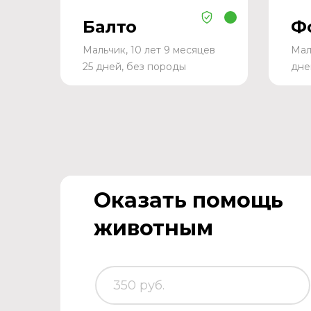
Балто
Ф
Мальчик, 10 лет 9 месяцев
Мал
25 дней, без породы
дне
Оказать помощь
животным