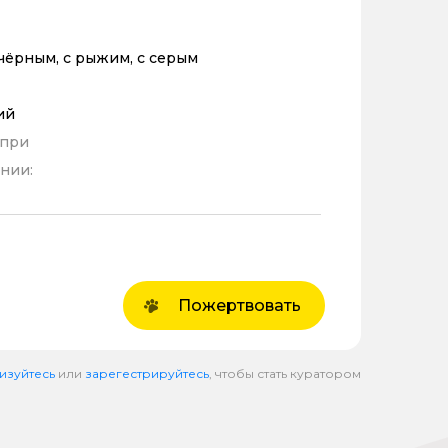
 чёрным, с рыжим, с серым
ий
 при
нии:
Пожертвовать
изуйтесь
или
зарегестрируйтесь
, чтобы стать куратором