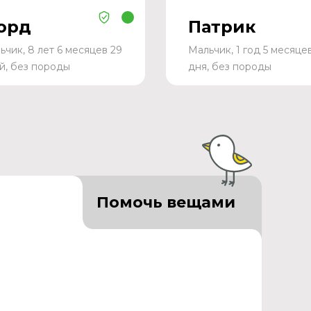
орд
Патрик
ьчик, 8 лет 6 месяцев 29
Мальчик, 1 год 5 месяце
й, без породы
дня, без породы
Помочь вещами