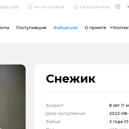
)505-2-505
Пн-пт:9.00-18.00
Сб-вс:9.00-17.00
екты
Поступившие
Выбывшие
О приюте
Контак
Снежик
Возраст:
8 лет 11 
Дата поступления:
2022-08-
Выбыл:
3 года 1