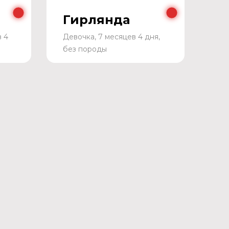
Гирлянда
в 4
Девочка, 7 месяцев 4 дня,
без породы