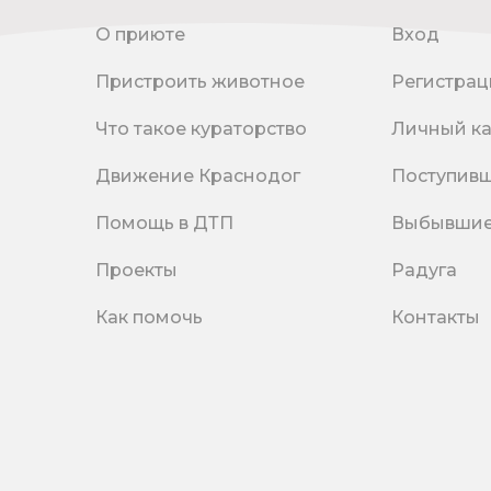
О приюте
Вход
Пристроить животное
Регистрац
Что такое кураторство
Личный к
Движение Краснодог
Поступив
Помощь в ДТП
Выбывши
Проекты
Радуга
Как помочь
Контакты