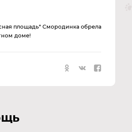
асная площадь" Смородинка обрела
тном доме!
ощь