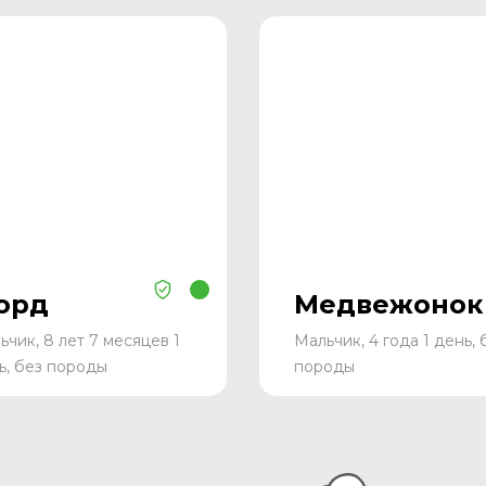
орд
Медвежонок
ьчик, 8 лет 7 месяцев 1
Мальчик, 4 года 1 день, 
ь, без породы
породы