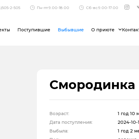
)505-2-505
Пн-пт:9.00-18.00
Сб-вс:9.00-17.00
екты
Поступившие
Выбывшие
О приюте
Контак
Смородинка
Возраст:
1 год 10
Дата поступления:
2024-10-1
Выбыла:
1 год 2 