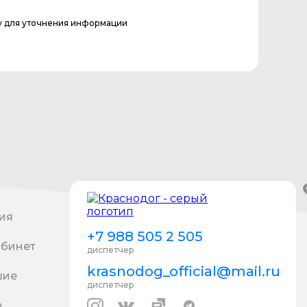
у для уточнения информации
ия
+7 988 505 2 505
абинет
диспетчер
krasnodog_official@mail.ru
шие
диспетчер
е