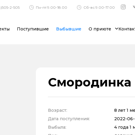
)505-2-505
Пн-пт:9.00-18.00
Сб-вс:9.00-17.00
екты
Поступившие
Выбывшие
О приюте
Контак
Смородинка
Возраст:
8 лет 1 
Дата поступления:
2022-06-
Выбыла:
4 года 1