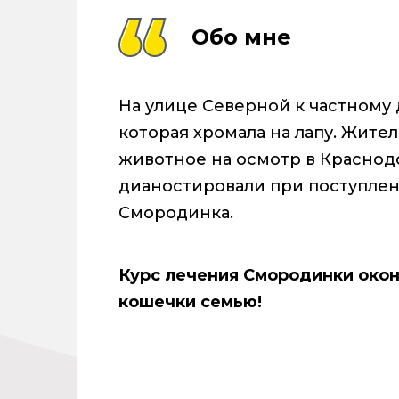
Обо мне
На улице Северной к частному
которая хромала на лапу. Жите
животное на осмотр в Краснод
дианостировали при поступлен
Смородинка.
Курс лечения Смородинки окон
кошечки семью!