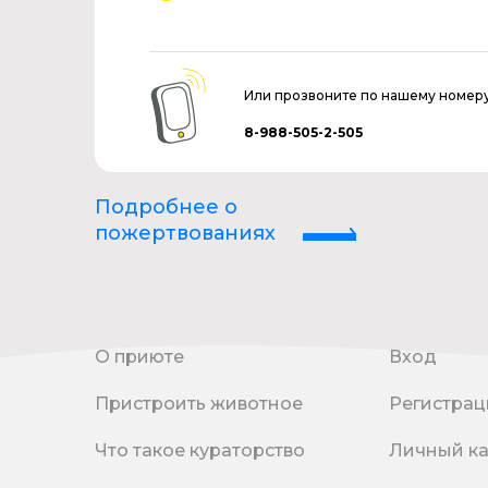
Или прозвоните по нашему номер
8-988-505-2-505
Подробнее о
пожертвованиях
О приюте
Вход
Пристроить животное
Регистрац
Что такое кураторство
Личный к