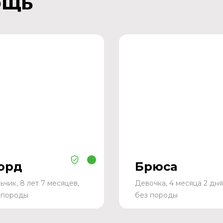
ощь
орд
Брюса
ьчик, 8 лет 7 месяцев,
Девочка, 4 месяца 2 дня
 породы
без породы