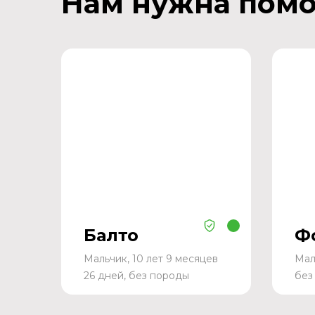
Нам нужна пом
Балто
Ф
Мальчик, 10 лет 9 месяцев
Мал
26 дней, без породы
без