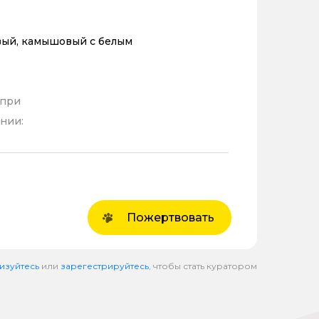
ый, камышовый с белым
 при
нии:
Пожертвовать
изуйтесь
или
зарегестрируйтесь
, чтобы стать куратором