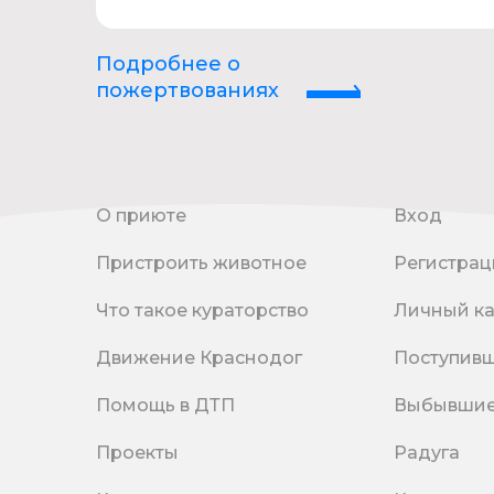
Подробнее о
пожертвованиях
О приюте
Вход
Пристроить животное
Регистрац
Что такое кураторство
Личный к
Движение Краснодог
Поступив
Помощь в ДТП
Выбывши
Проекты
Радуга