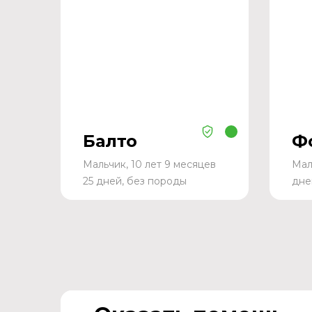
Балто
Ф
Мальчик, 10 лет 9 месяцев
Мал
25 дней, без породы
дне