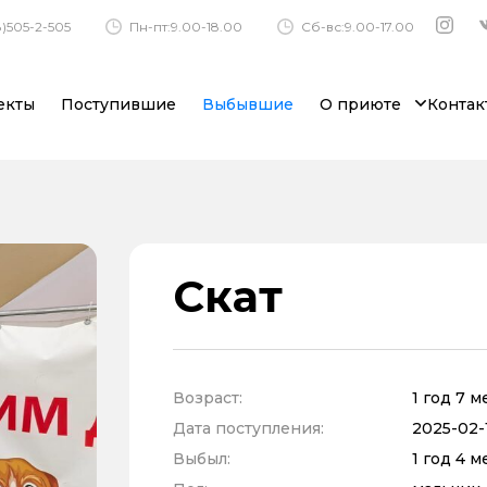
)505-2-505
Пн-пт:9.00-18.00
Сб-вс:9.00-17.00
екты
Поступившие
Выбывшие
О приюте
Контак
Скат
Возраст:
1 год 7 
Дата поступления:
2025-02-1
Выбыл:
1 год 4 