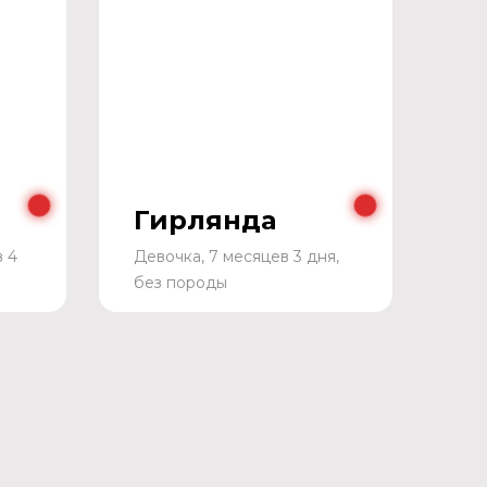
Гирлянда
в 4
Девочка, 7 месяцев 3 дня,
без породы