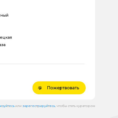
тный
рецкая
аза
Пожертвовать
изуйтесь
или
зарегестрируйтесь
, чтобы стать куратором