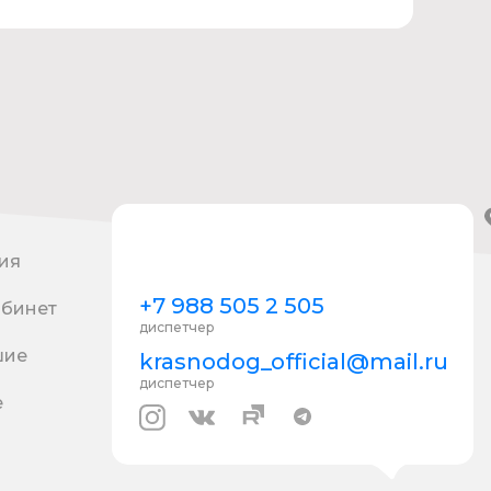
ия
+7 988 505 2 505
абинет
диспетчер
шие
krasnodog_official@mail.ru
диспетчер
е